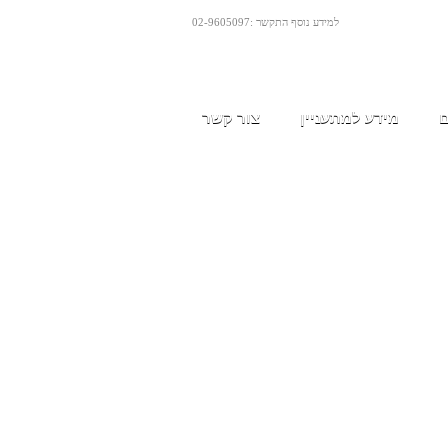
למידע נוסף התקשר :02-9605097
ם
מידע למתעניין
צור קשר