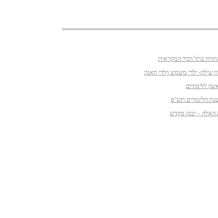
תורה בתל דביר המקראית
ן שילה- ילדי משמש וילדי תאנה
שון ללימודים
נת הלימודים תש"פ
 האלה – יבנה מקדש