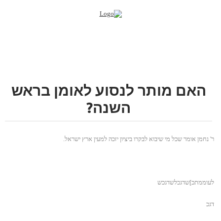
האם מותר לנסוע לאומן בראש
השנה?
ר' נחמן אומר שכל מי שיבוא לבקרו ביציון יזכה למעין ארץ ישראל.
לעוממתכ]שדגכלשדגכש
דגכ