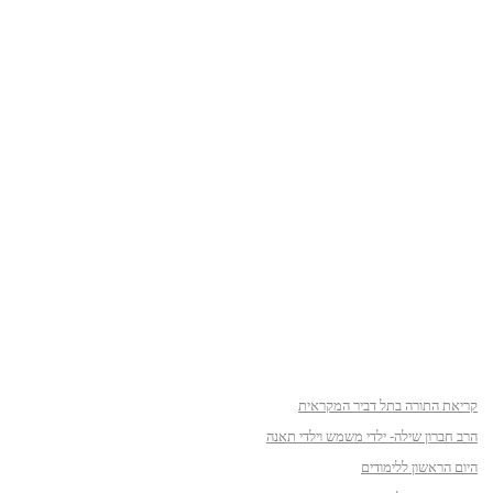
קריאת התורה בתל דביר המקראית
הרב חברון שילה- ילדי משמש וילדי תאנה
היום הראשון ללימודים