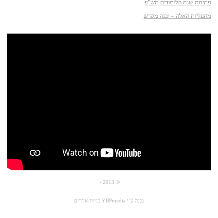
פתיחת שנת הלימודים תש"פ
מהעליות האלה – יבנה מקדש
© 2013 -
נבנה ע"י YBPmedia
בניית אתרים