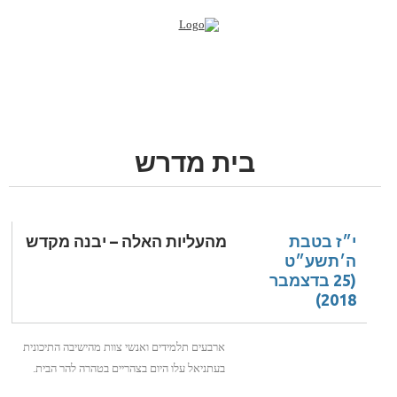
בית מדרש
 בטבת
מהעליות האלה – יבנה מקדש
שע״ט
(25 בדצמבר
2
ארבעים תלמידים ואנשי צוות מהישיבה התיכונית
בעתניאל עלו היום בצהריים בטהרה להר הבית.