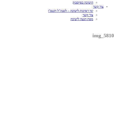
הישיבה בפייסבוק
צור קשר
ימי ראיונות לישיבה – לשנה"ל תשפ"ו
צור קשר
מפת הגעה לישיבה
img_5810