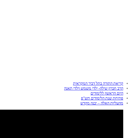
קריאת התורה בתל דביר המקראית
הרב חברון שילה- ילדי משמש וילדי תאנה
היום הראשון ללימודים
פתיחת שנת הלימודים תש"פ
מהעליות האלה – יבנה מקדש