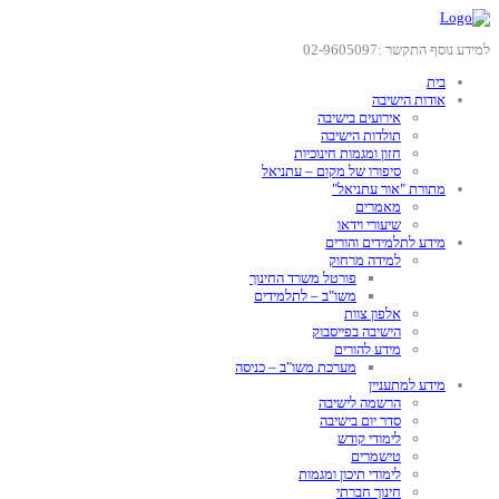
למידע נוסף התקשר :02-9605097
בית
אודות הישיבה
אירועים בישיבה
תולדות הישיבה
חזון ומגמות חינוכיות
סיפורו של מקום – עתניאל
מתורת "אור עתניאל"
מאמרים
שיעורי וידאו
מידע לתלמידים והורים
למידה מרחוק
פורטל משרד החינוך
משו"ב – לתלמידים
אלפון צוות
הישיבה בפייסבוק
מידע להורים
מערכת משו"ב – כניסה
מידע למתעניין
הרשמה לישיבה
סדר יום בישיבה
לימודי קודש
טישמרים
לימודי תיכון ומגמות
חינוך חברתי