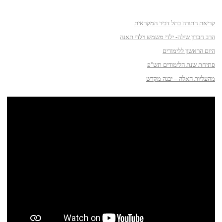
קריאת התורה בתל דביר המקראית
הרב חברון שילה- ילדי משמש וילדי תאנה
היום הראשון ללימודים
פתיחת שנת הלימודים תש"פ
מהעליות האלה – יבנה מקדש