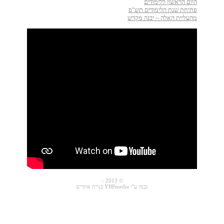
היום הראשון ללימודים
פתיחת שנת הלימודים תש"פ
מהעליות האלה – יבנה מקדש
© 2013 -
נבנה ע"י YBPmedia
בניית אתרים