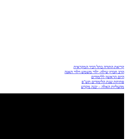
קריאת התורה בתל דביר המקראית
הרב חברון שילה- ילדי משמש וילדי תאנה
היום הראשון ללימודים
פתיחת שנת הלימודים תש"פ
מהעליות האלה – יבנה מקדש