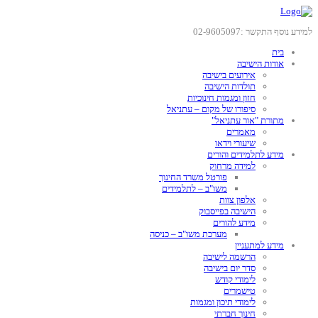
למידע נוסף התקשר :02-9605097
בית
אודות הישיבה
אירועים בישיבה
תולדות הישיבה
חזון ומגמות חינוכיות
סיפורו של מקום – עתניאל
מתורת "אור עתניאל"
מאמרים
שיעורי וידאו
מידע לתלמידים והורים
למידה מרחוק
פורטל משרד החינוך
משו"ב – לתלמידים
אלפון צוות
הישיבה בפייסבוק
מידע להורים
מערכת משו"ב – כניסה
מידע למתעניין
הרשמה לישיבה
סדר יום בישיבה
לימודי קודש
טישמרים
לימודי תיכון ומגמות
חינוך חברתי