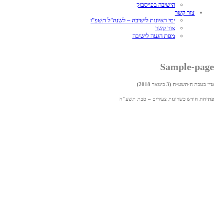
הישיבה בפייסבוק
צור קשר
ימי ראיונות לישיבה – לשנה"ל תשפ"ו
צור קשר
מפת הגעה לישיבה
Sample-page
ט״ז בטבת ה׳תשע״ח (3 בינואר 2018)
פתיחת חודש כשרונות צעירים – טבת תשע"ח